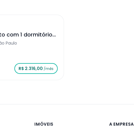
o com 1 dormitórios
lo
ão Paulo
R$ 2.316,00
/mês
IMÓVEIS
A EMPRES