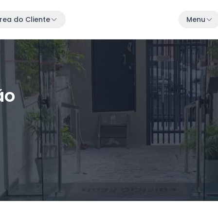
rea do Cliente
Menu
ão