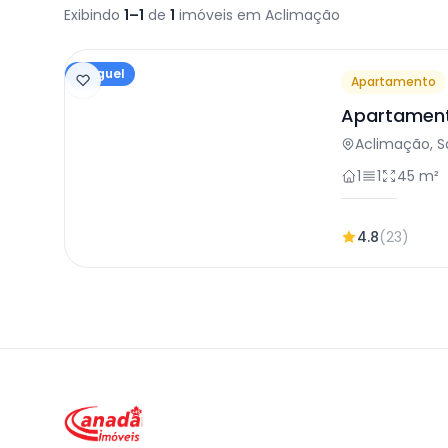
Exibindo
1–1
de
1
imóveis em Aclimação
Aluguel
Apartamento
Apartament
em São Pau
Aclimação, S
1
1
45 m²
4.8
(23)