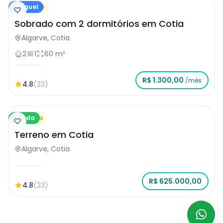
Aluguel
Sobrado
Sobrado com 2 dormitórios em Cotia
Algarve, Cotia
2
1
60 m²
R$ 1.300,00
/mês
4.8
(23)
Venda
Terreno
Terreno em Cotia
Algarve, Cotia
R$ 625.000,00
4.8
(23)