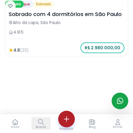
Venda
Destaque
Sobrado
Sobrado com 4 dormitórios em São Paulo
Alto da Lapa, São Paulo
4
5
R$ 2.980.000,00
4.8
(23)
Início
Buscar
Blog
Entrar
Anunciar