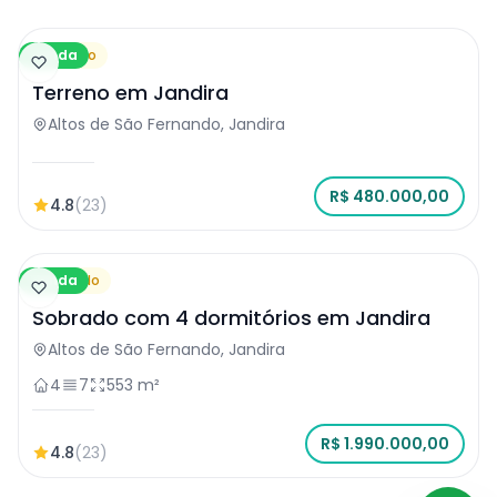
Venda
Terreno
Terreno em Jandira
Altos de São Fernando, Jandira
R$ 480.000,00
4.8
(23)
Venda
Sobrado
Sobrado com 4 dormitórios em Jandira
Altos de São Fernando, Jandira
4
7
553 m²
R$ 1.990.000,00
4.8
(23)