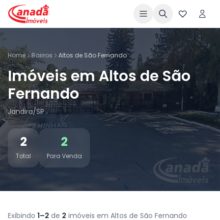
Home
Bairros
Altos de São Fernando
Imóveis em Altos de São
Fernando
Jandira/SP
2
2
Total
Para Venda
Exibindo
1–2
de
2
imóveis em Altos de São Fernando