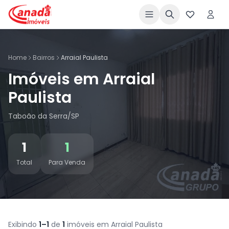
Home
Bairros
Arraial Paulista
Imóveis em Arraial
Paulista
Taboão da Serra/SP
1
1
Total
Para Venda
Exibindo
1–1
de
1
imóveis em Arraial Paulista