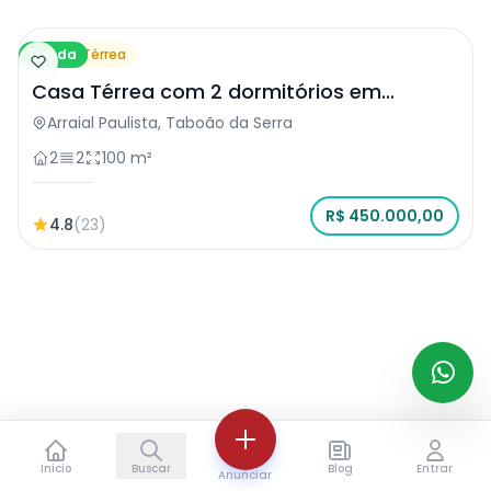
Venda
Casa Térrea
Casa Térrea com 2 dormitórios em
Taboão da Serra
Arraial Paulista, Taboão da Serra
2
2
100 m²
R$ 450.000,00
4.8
(23)
Início
Buscar
Blog
Entrar
Anunciar