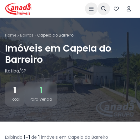
Home
Bairros
Capela do Barreiro
Imóveis em Capela do
Barreiro
Itatiba/SP
1
1
Total
Para Venda
Exibindo
1–1
de
1
imóveis em Capela do Barreiro