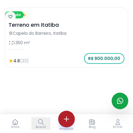
Venda
Terreno
Terreno em Itatiba
Capela do Barreiro, Itatiba
1.350 m²
R$ 900.000,00
4.8
(23)
Início
Buscar
Blog
Entrar
Anunciar