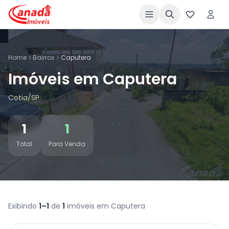
Home
Bairros
Caputera
Imóveis em Caputera
Cotia/SP
1
1
Total
Para Venda
Exibindo
1–1
de
1
imóveis em Caputera