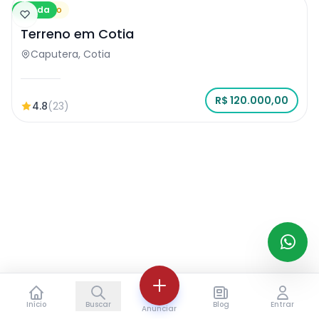
Venda
Terreno
Terreno em Cotia
Caputera, Cotia
R$ 120.000,00
4.8
(23)
Início
Buscar
Blog
Entrar
Anunciar