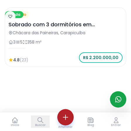
Venda
Sobrado
Sobrado com 3 dormitórios em
Carapicuíba
Chácara das Paineiras, Carapicuíba
3
5
358 m²
R$ 2.200.000,00
4.8
(23)
Início
Buscar
Blog
Entrar
Anunciar