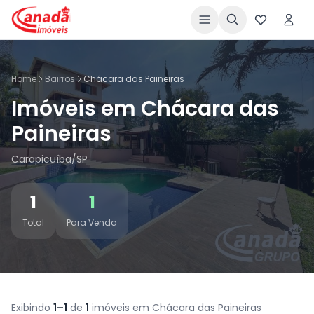
Home
Bairros
Chácara das Paineiras
Imóveis em Chácara das
Paineiras
Carapicuíba/SP
1
1
Total
Para Venda
Exibindo
1–1
de
1
imóveis em Chácara das Paineiras