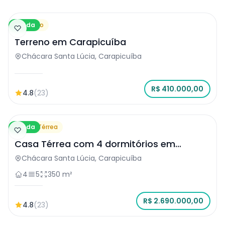
Venda
Terreno
Terreno em Carapicuíba
Chácara Santa Lúcia, Carapicuíba
R$ 410.000,00
4.8
(23)
Venda
Casa Térrea
Casa Térrea com 4 dormitórios em
Carapicuíba
Chácara Santa Lúcia, Carapicuíba
4
5
350 m²
R$ 2.690.000,00
4.8
(23)