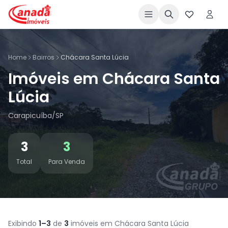
Home
Bairros
Chácara Santa Lúcia
Imóveis em Chácara Santa
Lúcia
Carapicuíba/SP
3
3
Total
Para Venda
Exibindo
1–3
de
3
imóveis em Chácara Santa Lúcia