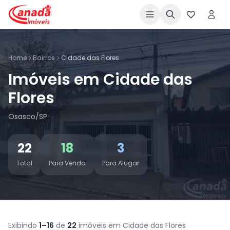
Home
Bairros
Cidade das Flores
Imóveis em Cidade das
Flores
Osasco/SP
22
18
3
Total
Para Venda
Para Alugar
Exibindo
1–16
de
22
imóveis em Cidade das Flores