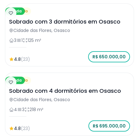
Venda
Sobrado
Sobrado com 3 dormitórios em Osasco
Cidade das Flores, Osasco
3
1
125 m²
R$ 650.000,00
4.8
(23)
Venda
Sobrado
Sobrado com 4 dormitórios em Osasco
Cidade das Flores, Osasco
4
3
218 m²
R$ 695.000,00
4.8
(23)