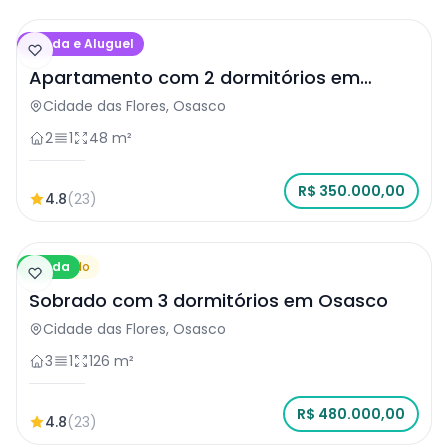
Venda e Aluguel
Apartamento
Apartamento com 2 dormitórios em
Osasco
Cidade das Flores, Osasco
2
1
48 m²
R$ 350.000,00
4.8
(23)
Venda
Sobrado
Sobrado com 3 dormitórios em Osasco
Cidade das Flores, Osasco
3
1
126 m²
R$ 480.000,00
4.8
(23)