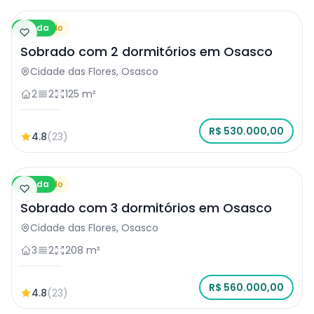
Venda
Sobrado
Sobrado com 2 dormitórios em Osasco
Cidade das Flores, Osasco
2
2
125 m²
R$ 530.000,00
4.8
(23)
Venda
Sobrado
Sobrado com 3 dormitórios em Osasco
Cidade das Flores, Osasco
3
2
208 m²
R$ 560.000,00
4.8
(23)