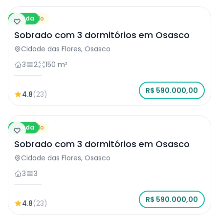
Venda
Sobrado
Sobrado com 3 dormitórios em Osasco
Cidade das Flores, Osasco
3
2
150 m²
R$ 590.000,00
4.8
(23)
Venda
Sobrado
Sobrado com 3 dormitórios em Osasco
Cidade das Flores, Osasco
3
3
R$ 590.000,00
4.8
(23)