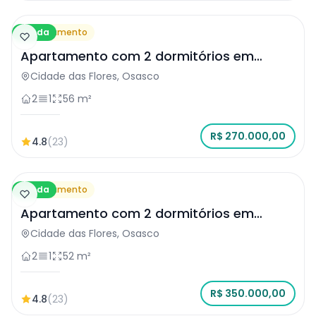
Venda
Apartamento
Apartamento com 2 dormitórios em
Osasco
Cidade das Flores, Osasco
2
1
56 m²
R$ 270.000,00
4.8
(23)
Venda
Apartamento
Apartamento com 2 dormitórios em
Osasco
Cidade das Flores, Osasco
2
1
52 m²
R$ 350.000,00
4.8
(23)