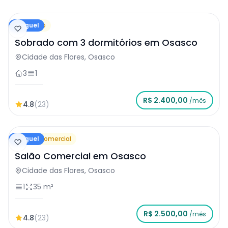
Aluguel
Sobrado
Sobrado com 3 dormitórios em Osasco
Cidade das Flores, Osasco
3
1
R$ 2.400,00
/mês
4.8
(23)
Aluguel
Salão Comercial
Salão Comercial em Osasco
Cidade das Flores, Osasco
1
35 m²
R$ 2.500,00
/mês
4.8
(23)