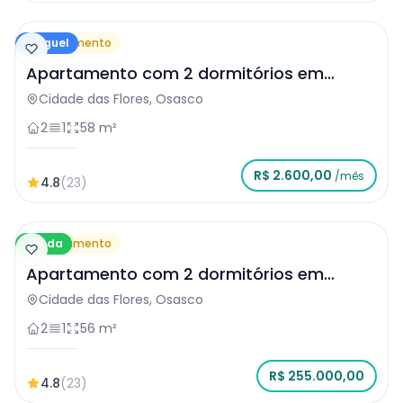
Aluguel
Apartamento
Apartamento com 2 dormitórios em
Osasco
Cidade das Flores, Osasco
2
1
58 m²
R$ 2.600,00
/mês
4.8
(23)
Venda
Apartamento
Apartamento com 2 dormitórios em
Osasco
Cidade das Flores, Osasco
2
1
56 m²
R$ 255.000,00
4.8
(23)