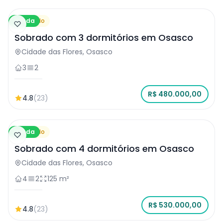
Venda
Sobrado
Sobrado com 3 dormitórios em Osasco
Cidade das Flores, Osasco
3
2
R$ 480.000,00
4.8
(23)
Venda
Sobrado
Sobrado com 4 dormitórios em Osasco
Cidade das Flores, Osasco
4
2
125 m²
R$ 530.000,00
4.8
(23)