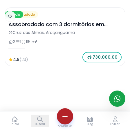
Venda
Assobradado
Assobradado com 3 dormitórios em
Araçariguama
Cruz das Almas, Araçariguama
3
1
115 m²
R$ 730.000,00
4.8
(23)
Início
Buscar
Blog
Entrar
Anunciar