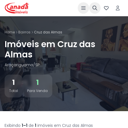
Home
Bairros
Cruz das Almas
Imóveis em Cruz das
Almas
Araçariguama/SP
1
1
Total
Para Venda
Exibindo
1–1
de
1
imóveis em Cruz das Almas