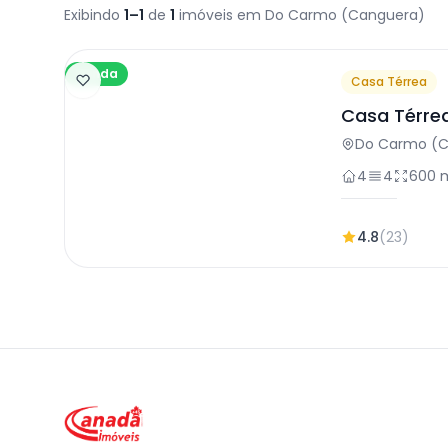
Exibindo
1–1
de
1
imóveis em Do Carmo (Canguera)
Venda
Casa Térrea
Casa Térre
em São Ro
Do Carmo (C
4
4
600 
4.8
(23)