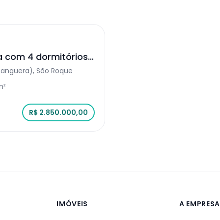
a com 4 dormitórios
que
anguera), São Roque
m²
R$ 2.850.000,00
IMÓVEIS
A EMPRES