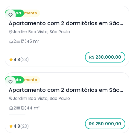
Venda
Apartamento
Apartamento com 2 dormitórios em São
Paulo
Jardim Boa Vista, São Paulo
2
1
45 m²
R$ 230.000,00
4.8
(23)
Venda
Apartamento
Apartamento com 2 dormitórios em São
Paulo
Jardim Boa Vista, São Paulo
2
1
44 m²
R$ 250.000,00
4.8
(23)