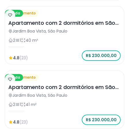
Venda
Apartamento
Apartamento com 2 dormitórios em São
Paulo
Jardim Boa Vista, São Paulo
2
1
40 m²
R$ 230.000,00
4.8
(23)
Venda
Apartamento
Apartamento com 2 dormitórios em São
Paulo
Jardim Boa Vista, São Paulo
2
1
41 m²
R$ 230.000,00
4.8
(23)