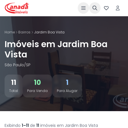
Home
Bairros
Jardim Boa Vista
Imóveis em Jardim Boa
Vista
São Paulo/SP
11
10
1
Total
Para Venda
Para Alugar
Exibindo
1–11
de
11
imóveis em Jardim Boa Vista