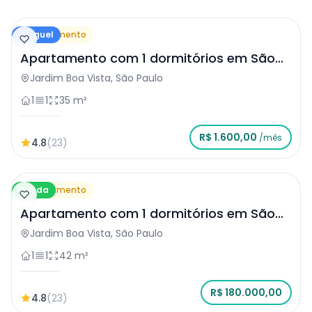
Aluguel
Apartamento
Apartamento com 1 dormitórios em São
Paulo
Jardim Boa Vista, São Paulo
1
1
35 m²
R$ 1.600,00
/mês
4.8
(23)
Venda
Apartamento
Apartamento com 1 dormitórios em São
Paulo
Jardim Boa Vista, São Paulo
1
1
42 m²
R$ 180.000,00
4.8
(23)