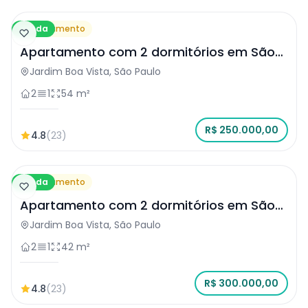
Venda
Apartamento
Apartamento com 2 dormitórios em São
Paulo
Jardim Boa Vista, São Paulo
2
1
54 m²
R$ 250.000,00
4.8
(23)
Venda
Apartamento
Apartamento com 2 dormitórios em São
Paulo
Jardim Boa Vista, São Paulo
2
1
42 m²
R$ 300.000,00
4.8
(23)