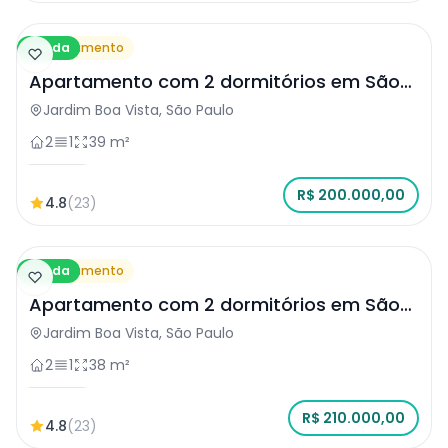
Venda
Apartamento
Apartamento com 2 dormitórios em São
Paulo
Jardim Boa Vista, São Paulo
2
1
39 m²
R$ 200.000,00
4.8
(23)
Venda
Apartamento
Apartamento com 2 dormitórios em São
Paulo
Jardim Boa Vista, São Paulo
2
1
38 m²
R$ 210.000,00
4.8
(23)