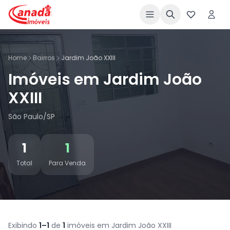
Home
Bairros
Jardim João XXIII
Imóveis em Jardim João
XXIII
São Paulo/SP
1
1
Total
Para Venda
Exibindo
1–1
de
1
imóveis em Jardim João XXIII