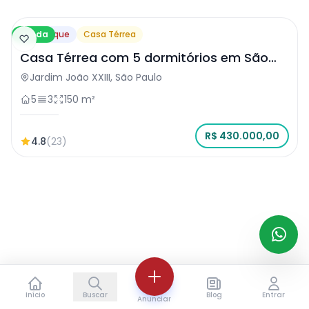
Venda
Destaque
Casa Térrea
Casa Térrea com 5 dormitórios em São
Paulo
Jardim João XXIII, São Paulo
5
3
150 m²
R$ 430.000,00
4.8
(23)
Início
Buscar
Blog
Entrar
Anunciar