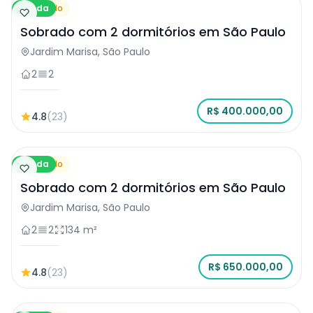
Venda
Sobrado
Sobrado com 2 dormitórios em São Paulo
Jardim Marisa, São Paulo
2
2
R$ 400.000,00
4.8
(23)
Venda
Sobrado
Sobrado com 2 dormitórios em São Paulo
Jardim Marisa, São Paulo
2
2
134 m²
R$ 650.000,00
4.8
(23)