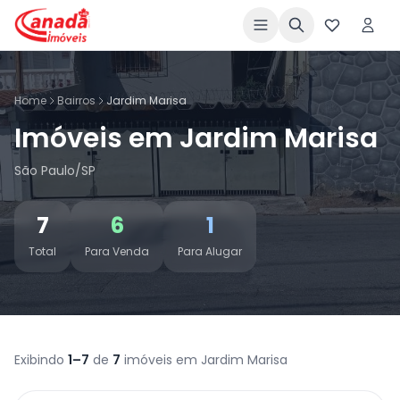
Home
Bairros
Jardim Marisa
Imóveis em Jardim Marisa
São Paulo/SP
7
6
1
Total
Para Venda
Para Alugar
Exibindo
1–7
de
7
imóveis em Jardim Marisa