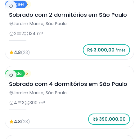
Aluguel
Sobrado
Sobrado com 2 dormitórios em São Paulo
Jardim Marisa, São Paulo
2
2
134 m²
R$ 3.000,00
/mês
4.8
(23)
Venda
Sobrado
Sobrado com 4 dormitórios em São Paulo
Jardim Marisa, São Paulo
4
3
300 m²
R$ 390.000,00
4.8
(23)