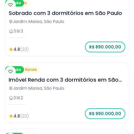
Venda
Sobrado
Sobrado com 3 dormitórios em São Paulo
Jardim Marisa, São Paulo
3
3
R$ 890.000,00
4.8
(23)
Venda
Imóvel Renda
Imóvel Renda com 3 dormitórios em São
Paulo
Jardim Marisa, São Paulo
3
2
R$ 990.000,00
4.8
(23)