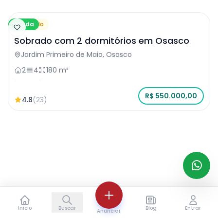
Venda
Sobrado
Sobrado com 2 dormitórios em Osasco
Jardim Primeiro de Maio, Osasco
2
4
180 m²
R$ 550.000,00
4.8
(23)
Início
Buscar
Blog
Entrar
Anunciar