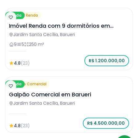
Venda
Imóvel Renda
Imóvel Renda com 9 dormitórios em
Barueri
Jardim Santa Cecília, Barueri
9
5
250 m²
R$ 1.200.000,00
4.8
(23)
Venda
Galpão Comercial
Galpão Comercial em Barueri
Jardim Santa Cecília, Barueri
R$ 4.500.000,00
4.8
(23)