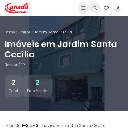
Home
Bairros
Jardim Santa Cecília
Imóveis em Jardim Santa
Cecília
Barueri/SP
2
2
Total
Para Venda
Exibindo
1–2
de
2
imóveis em Jardim Santa Cecília