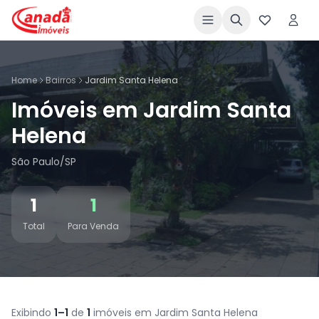
Home
Bairros
Jardim Santa Helena
Imóveis em Jardim Santa
Helena
São Paulo/SP
1
1
Total
Para Venda
Exibindo
1–1
de
1
imóveis em Jardim Santa Helena