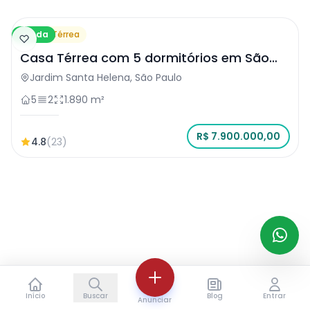
Venda
Casa Térrea
Casa Térrea com 5 dormitórios em São
Paulo
Jardim Santa Helena, São Paulo
5
2
1.890 m²
R$ 7.900.000,00
4.8
(23)
Início
Buscar
Blog
Entrar
Anunciar