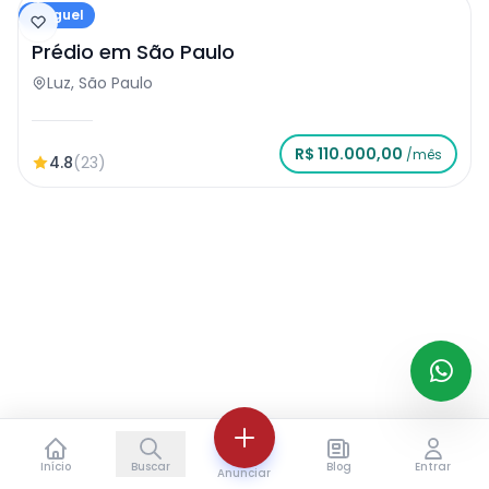
Aluguel
Prédio
Prédio em São Paulo
Luz, São Paulo
R$ 110.000,00
/mês
4.8
(23)
Início
Buscar
Blog
Entrar
Anunciar