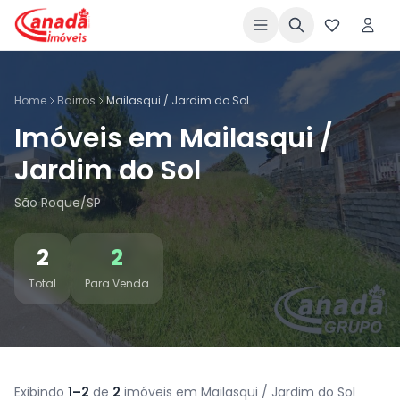
Home
Bairros
Mailasqui / Jardim do Sol
Imóveis em Mailasqui /
Jardim do Sol
São Roque/SP
2
2
Total
Para Venda
Exibindo
1–2
de
2
imóveis em Mailasqui / Jardim do Sol