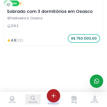
Venda
Sobrado
Sobrado com 3 dormitórios em Osasco
Padroeira II, Osasco
3
2
R$ 750.000,00
4.8
(23)
Início
Buscar
Blog
Entrar
Anunciar