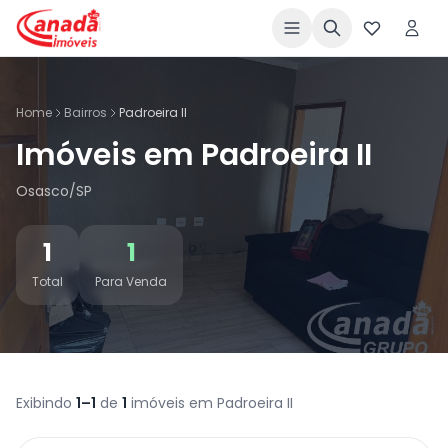
Home
Bairros
Padroeira II
Imóveis em Padroeira II
Osasco/SP
1
1
Total
Para Venda
Exibindo
1–1
de
1
imóveis em Padroeira II