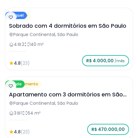
Aluguel
Sobrado
Sobrado com 4 dormitórios em São Paulo
Parque Continental, São Paulo
4
2
140 m²
R$ 4.000,00
/mês
4.8
(23)
Venda
Apartamento
Apartamento com 3 dormitórios em São
Paulo
Parque Continental, São Paulo
3
1
64 m²
R$ 470.000,00
4.8
(23)