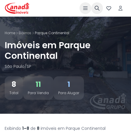
Home
Bairros
Parque Continental
Imóveis em Parque
Continental
São Paulo/SP
8
11
1
Total
Para Venda
Para Alugar
Exibindo
1–8
de
8
imóveis em Parque Continental