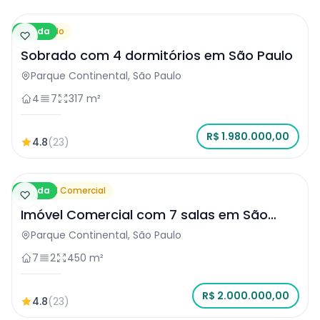
Venda
Sobrado
Sobrado com 4 dormitórios em São Paulo
Parque Continental, São Paulo
4
7
317 m²
R$ 1.980.000,00
4.8
(23)
Venda
Imóvel Comercial
Imóvel Comercial com 7 salas em São
Paulo
Parque Continental, São Paulo
7
2
450 m²
R$ 2.000.000,00
4.8
(23)