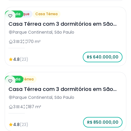
Venda
Destaque
Casa Térrea
Casa Térrea com 3 dormitórios em São
Paulo
Parque Continental, São Paulo
3
2
170 m²
R$ 640.000,00
4.8
(23)
Venda
Casa Térrea
Casa Térrea com 3 dormitórios em São
Paulo
Parque Continental, São Paulo
3
4
187 m²
R$ 850.000,00
4.8
(23)