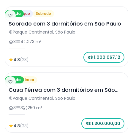
Venda
Destaque
Sobrado
Sobrado com 3 dormitórios em São Paulo
Parque Continental, São Paulo
3
4
173 m²
R$ 1.000.067,12
4.8
(23)
Venda
Casa Térrea
Casa Térrea com 3 dormitórios em São
Paulo
Parque Continental, São Paulo
3
3
250 m²
R$ 1.300.000,00
4.8
(23)