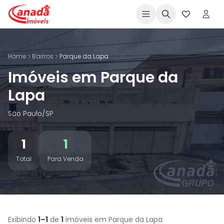
Home
Bairros
Parque da Lapa
Imóveis em Parque da
Lapa
São Paulo/SP
1
1
Total
Para Venda
Exibindo
1–1
de
1
imóveis em Parque da Lapa