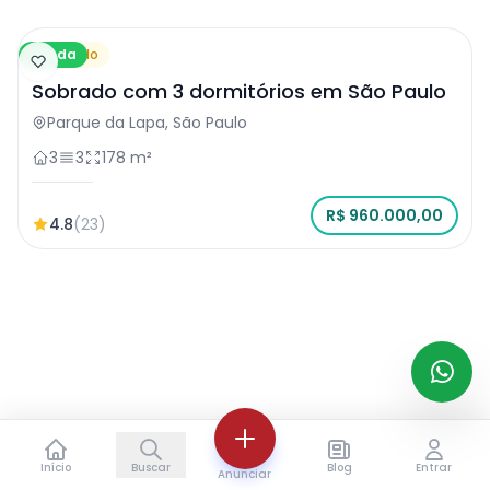
Venda
Sobrado
Sobrado com 3 dormitórios em São Paulo
Parque da Lapa, São Paulo
3
3
178 m²
R$ 960.000,00
4.8
(23)
Início
Buscar
Blog
Entrar
Anunciar