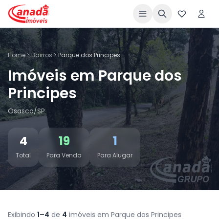
Home
Bairros
Parque dos Principes
Imóveis em Parque dos
Principes
Osasco/SP
4
19
1
Total
Para Venda
Para Alugar
Exibindo
1–4
de
4
imóveis em Parque dos Principes