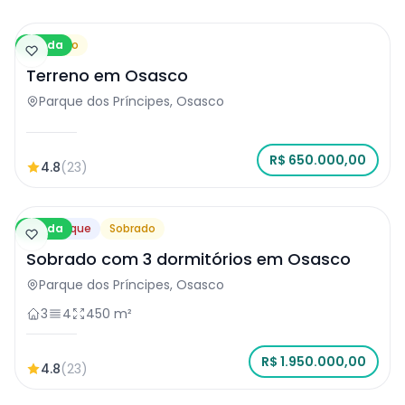
Venda
Terreno
Terreno em Osasco
Parque dos Príncipes, Osasco
R$ 650.000,00
4.8
(23)
Venda
Destaque
Sobrado
Sobrado com 3 dormitórios em Osasco
Parque dos Príncipes, Osasco
3
4
450 m²
R$ 1.950.000,00
4.8
(23)