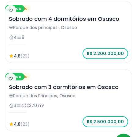
Venda
Sobrado
Sobrado com 4 dormitórios em Osasco
Parque dos principes , Osasco
4
8
R$ 2.200.000,00
4.8
(23)
Venda
Sobrado
Sobrado com 3 dormitórios em Osasco
Parque dos Principes, Osasco
3
4
370 m²
R$ 2.500.000,00
4.8
(23)