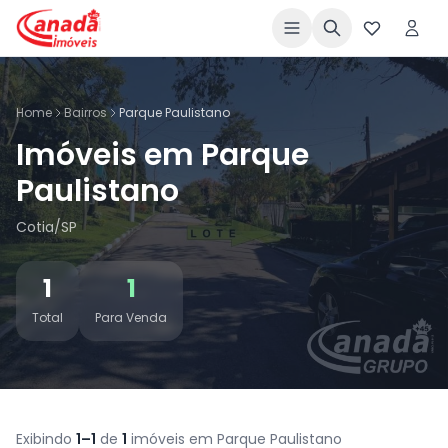
Home
Bairros
Parque Paulistano
Imóveis em Parque
Paulistano
Cotia/SP
1
1
Total
Para Venda
Exibindo
1–1
de
1
imóveis em Parque Paulistano