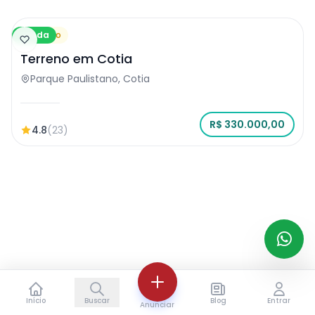
Venda
Terreno
Terreno em Cotia
Parque Paulistano, Cotia
R$ 330.000,00
4.8
(23)
Início
Buscar
Blog
Entrar
Anunciar