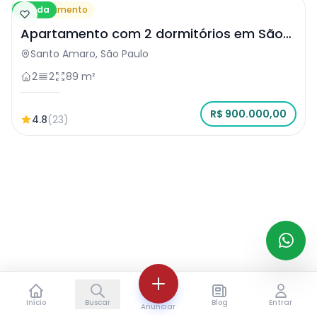
Venda
Apartamento
Apartamento com 2 dormitórios em São
Paulo
Santo Amaro, São Paulo
2
2
89 m²
R$ 900.000,00
4.8
(23)
Início
Buscar
Blog
Entrar
Anunciar