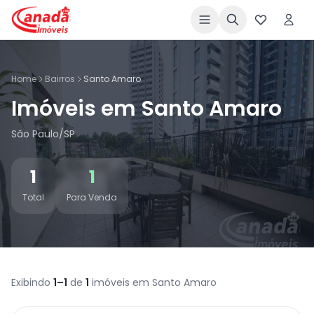
Home
Bairros
Santo Amaro
Imóveis em Santo Amaro
São Paulo/SP
1
1
Total
Para Venda
Exibindo
1–1
de
1
imóveis em Santo Amaro