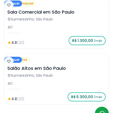
Aluguel
Sala Comercial
Sala Comercial em São Paulo
Sumarezinho, São Paulo
1
R$ 1.300,00
/mês
4.8
(23)
Aluguel
Salão Altos
Salão Altos em São Paulo
Sumarezinho, São Paulo
1
R$ 5.300,00
/mês
4.8
(23)