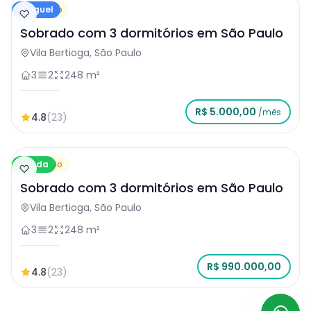
Aluguel
Sobrado
Sobrado com 3 dormitórios em São Paulo
Vila Bertioga, São Paulo
3
2
248 m²
R$ 5.000,00
/mês
4.8
(23)
Venda
Sobrado
Sobrado com 3 dormitórios em São Paulo
Vila Bertioga, São Paulo
3
2
248 m²
R$ 990.000,00
4.8
(23)