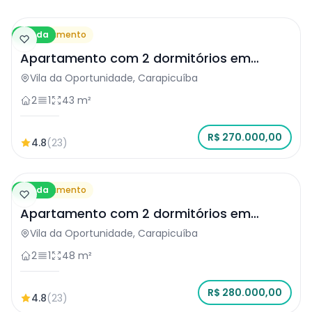
Venda
Apartamento
Apartamento com 2 dormitórios em
Carapicuíba
Vila da Oportunidade, Carapicuíba
2
1
43 m²
R$ 270.000,00
4.8
(23)
Venda
Apartamento
Apartamento com 2 dormitórios em
Carapicuíba
Vila da Oportunidade, Carapicuíba
2
1
48 m²
R$ 280.000,00
4.8
(23)