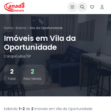
Home
Bairros
Vila da Oportunidade
Imóveis em Vila da
Oportunidade
Carapicuíba/SP
2
2
Total
Para Venda
Exibindo
1–2
de
2
imóveis em Vila da Oportunidade