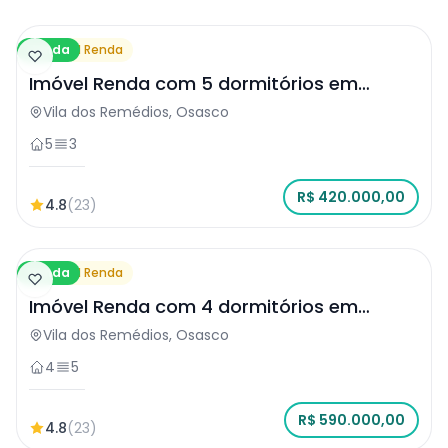
Venda
Imóvel Renda
Imóvel Renda com 5 dormitórios em
Osasco
Vila dos Remédios, Osasco
5
3
R$ 420.000,00
4.8
(23)
Venda
Imóvel Renda
Imóvel Renda com 4 dormitórios em
Osasco
Vila dos Remédios, Osasco
4
5
R$ 590.000,00
4.8
(23)