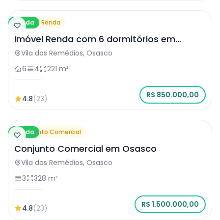
Venda
Imóvel Renda
Imóvel Renda com 6 dormitórios em
Osasco
Vila dos Remédios, Osasco
6
4
221 m²
R$ 850.000,00
4.8
(23)
Venda
Conjunto Comercial
Conjunto Comercial em Osasco
Vila dos Remédios, Osasco
3
328 m²
R$ 1.500.000,00
4.8
(23)