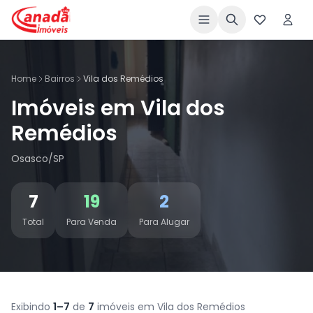
Home
Bairros
Vila dos Remédios
Imóveis em Vila dos
Remédios
Osasco/SP
7
19
2
Total
Para Venda
Para Alugar
Exibindo
1–7
de
7
imóveis em Vila dos Remédios