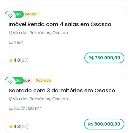
Venda
Imóvel Renda
Imóvel Renda com 4 salas em Osasco
Vila dos Remédios, Osasco
4
4
R$ 750.000,00
4.8
(23)
Venda
Destaque
Sobrado
Sobrado com 3 dormitórios em Osasco
Vila dos Remédios, Osasco
3
2
128 m²
R$ 800.000,00
4.8
(23)