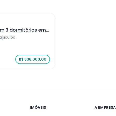
m 3 dormitórios em
a
rapicuíba
R$ 636.000,00
IMÓVEIS
A EMPRES