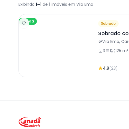
Exibindo
1–1
de
1
imóveis em Vila Ema
Venda
Sobrado
Sobrado co
Carapicuíb
Vila Ema, Ca
3
1
125 m²
4.8
(23)