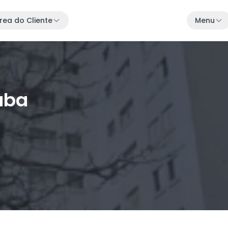
rea do Cliente
Menu
tuba