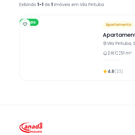
Exibindo
1–1
de
1
imóveis em Vila Pirituba
Venda
Apartamento
Apartament
em São Pau
Vila Pirituba,
2
1
51 m²
4.8
(23)