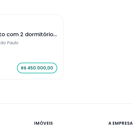
o com 2 dormitórios
lo
 São Paulo
R$ 450.000,00
IMÓVEIS
A EMPRES