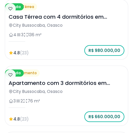
Venda
Casa Térrea
Casa Térrea com 4 dormitórios em
Osasco
City Bussocaba, Osasco
4
3
136 m²
R$ 980.000,00
4.8
(23)
Venda
Apartamento
Apartamento com 3 dormitórios em
Osasco
City Bussocaba, Osasco
3
2
76 m²
R$ 660.000,00
4.8
(23)