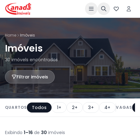
Home
Imóveis
Imóveis
30 imóvels encontrados
Filtrar imóveis
Todos
1+
2+
3+
4+
QUARTOS
VAGAS
Exibindo
1–16
de
30
imóveis