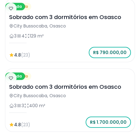
Venda
Sobrado
Sobrado com 3 dormitórios em Osasco
City Bussocaba, Osasco
3
4
129 m²
R$ 790.000,00
4.8
(23)
Venda
Sobrado
Sobrado com 3 dormitórios em Osasco
City Bussocaba, Osasco
3
3
400 m²
R$ 1.700.000,00
4.8
(23)