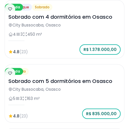
Venda
Destaque
Sobrado
Sobrado com 4 dormitórios em Osasco
City Bussocaba, Osasco
4
3
450 m²
R$ 1.378.000,00
4.8
(23)
Venda
Sobrado
Sobrado com 5 dormitórios em Osasco
City Bussocaba, Osasco
5
3
163 m²
R$ 835.000,00
4.8
(23)