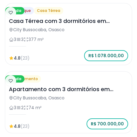
Venda
Destaque
Casa Térrea
Casa Térrea com 3 dormitórios em
Osasco
City Bussocaba, Osasco
3
3
377 m²
R$ 1.078.000,00
4.8
(23)
Venda
Apartamento
Apartamento com 3 dormitórios em
Osasco
City Bussocaba, Osasco
3
2
74 m²
R$ 700.000,00
4.8
(23)