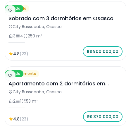
Venda
Sobrado
Sobrado com 3 dormitórios em Osasco
City Bussocaba, Osasco
3
4
250 m²
R$ 900.000,00
4.8
(23)
Venda
Apartamento
Apartamento com 2 dormitórios em
Osasco
City Bussocaba, Osasco
2
1
53 m²
R$ 370.000,00
4.8
(23)