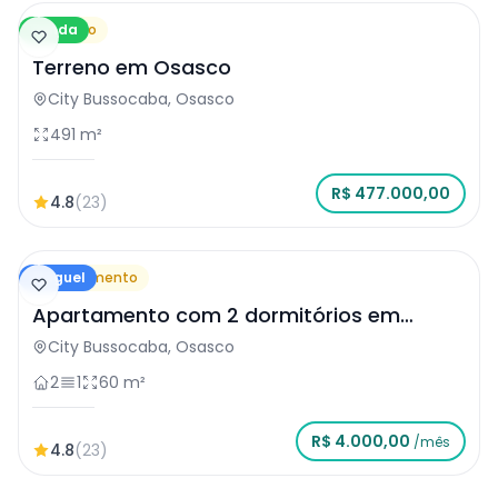
Venda
Terreno
Terreno em Osasco
City Bussocaba, Osasco
491 m²
R$ 477.000,00
4.8
(23)
Aluguel
Apartamento
Apartamento com 2 dormitórios em
Osasco
City Bussocaba, Osasco
2
1
60 m²
R$ 4.000,00
/mês
4.8
(23)