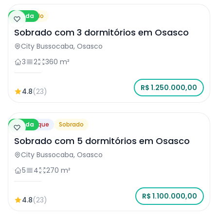
Venda
Sobrado
Sobrado com 3 dormitórios em Osasco
City Bussocaba, Osasco
3
2
360 m²
R$ 1.250.000,00
4.8
(23)
Venda
Destaque
Sobrado
Sobrado com 5 dormitórios em Osasco
City Bussocaba, Osasco
5
4
270 m²
R$ 1.100.000,00
4.8
(23)