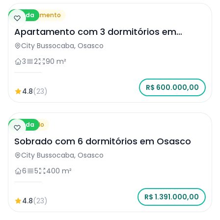
Venda
Apartamento
Apartamento com 3 dormitórios em
Osasco
City Bussocaba, Osasco
3
2
90 m²
R$ 600.000,00
4.8
(23)
Venda
Sobrado
Sobrado com 6 dormitórios em Osasco
City Bussocaba, Osasco
6
5
400 m²
R$ 1.391.000,00
4.8
(23)