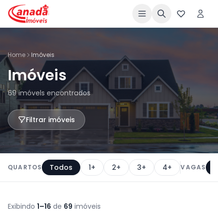
Home
Imóveis
Imóveis
69 imóvels encontrados
Filtrar imóveis
Todos
1+
2+
3+
4+
QUARTOS
VAGAS
Exibindo
1–16
de
69
imóveis