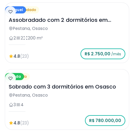
Aluguel
Assobradado
Assobradado com 2 dormitórios em
Osasco
Pestana, Osasco
2
2
200 m²
R$ 2.750,00
/mês
4.8
(23)
Venda
Sobrado
Sobrado com 3 dormitórios em Osasco
Pestana, Osasco
3
4
R$ 780.000,00
4.8
(23)