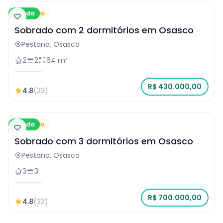
Venda
Sobrado
Sobrado com 2 dormitórios em Osasco
Pestana, Osasco
2
2
64 m²
R$ 430.000,00
4.8
(23)
Venda
Sobrado
Sobrado com 3 dormitórios em Osasco
Pestana, Osasco
3
3
R$ 700.000,00
4.8
(23)