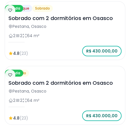
Venda
Destaque
Sobrado
Sobrado com 2 dormitórios em Osasco
Pestana, Osasco
2
2
64 m²
R$ 430.000,00
4.8
(23)
Venda
Sobrado
Sobrado com 2 dormitórios em Osasco
Pestana, Osasco
2
2
64 m²
R$ 430.000,00
4.8
(23)