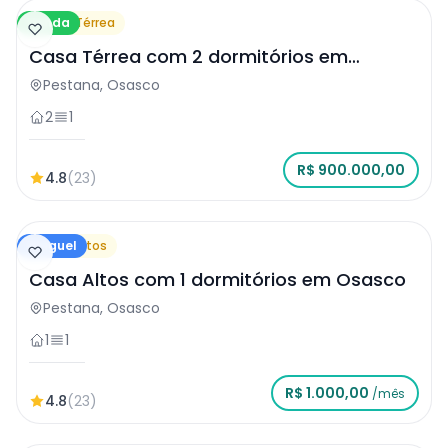
Venda
Casa Térrea
Casa Térrea com 2 dormitórios em
Osasco
Pestana, Osasco
2
1
R$ 900.000,00
4.8
(23)
Aluguel
Casa Altos
Casa Altos com 1 dormitórios em Osasco
Pestana, Osasco
1
1
R$ 1.000,00
/mês
4.8
(23)