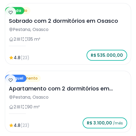
Venda
Sobrado
Sobrado com 2 dormitórios em Osasco
Pestana, Osasco
2
1
135 m²
R$ 535.000,00
4.8
(23)
Aluguel
Apartamento
Apartamento com 2 dormitórios em
Osasco
Pestana, Osasco
2
1
90 m²
R$ 3.100,00
/mês
4.8
(23)