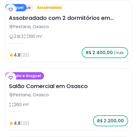
Aluguel
Destaque
Assobradado
Assobradado com 2 dormitórios em
Osasco
Pestana, Osasco
2
2
100 m²
R$ 2.400,00
/mês
4.8
(23)
Venda e Aluguel
Salão Comercial
Salão Comercial em Osasco
Pestana, Osasco
260 m²
R$ 2.200,00
4.8
(23)