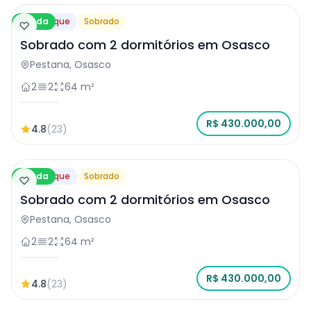
Venda
Destaque
Sobrado
Sobrado com 2 dormitórios em Osasco
Pestana, Osasco
2
2
64 m²
R$ 430.000,00
4.8
(23)
Venda
Destaque
Sobrado
Sobrado com 2 dormitórios em Osasco
Pestana, Osasco
2
2
64 m²
R$ 430.000,00
4.8
(23)