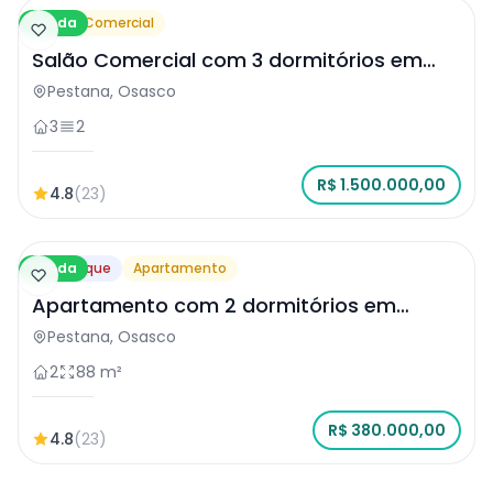
Venda
Salão Comercial
Salão Comercial com 3 dormitórios em
Osasco
Pestana, Osasco
3
2
R$ 1.500.000,00
4.8
(23)
Venda
Destaque
Apartamento
Apartamento com 2 dormitórios em
Osasco
Pestana, Osasco
2
88 m²
R$ 380.000,00
4.8
(23)