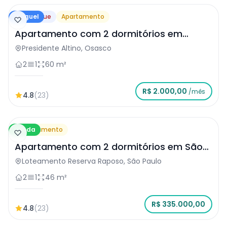
Aluguel
Destaque
Apartamento
Apartamento com 2 dormitórios em
Osasco
Presidente Altino, Osasco
2
1
60 m²
R$ 2.000,00
/mês
4.8
(23)
Venda
Apartamento
Apartamento com 2 dormitórios em São
Paulo
Loteamento Reserva Raposo, São Paulo
2
1
46 m²
R$ 335.000,00
4.8
(23)