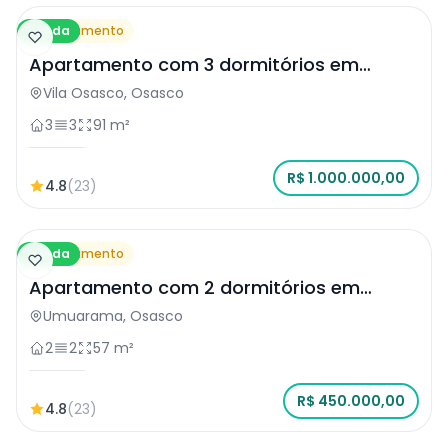
Venda
Apartamento
Apartamento com 3 dormitórios em
Osasco
Vila Osasco, Osasco
3
3
91 m²
R$ 1.000.000,00
4.8
(23)
Venda
Apartamento
Apartamento com 2 dormitórios em
Osasco
Umuarama, Osasco
2
2
57 m²
R$ 450.000,00
4.8
(23)