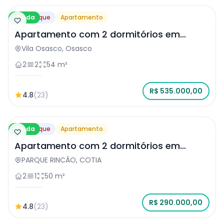
Venda
Destaque
Apartamento
Apartamento com 2 dormitórios em
Osasco
Vila Osasco, Osasco
2
2
54 m²
R$ 535.000,00
4.8
(23)
Venda
Destaque
Apartamento
Apartamento com 2 dormitórios em
COTIA
PARQUE RINCÃO, COTIA
2
1
50 m²
R$ 290.000,00
4.8
(23)