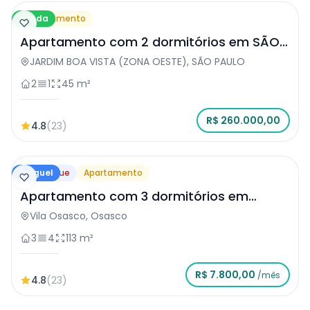
Venda
Apartamento
Apartamento com 2 dormitórios em SÃO
PAULO
JARDIM BOA VISTA (ZONA OESTE), SÃO PAULO
2
1
45 m²
R$ 260.000,00
4.8
(23)
Aluguel
Destaque
Apartamento
Apartamento com 3 dormitórios em
Osasco
Vila Osasco, Osasco
3
4
113 m²
R$ 7.800,00
/mês
4.8
(23)