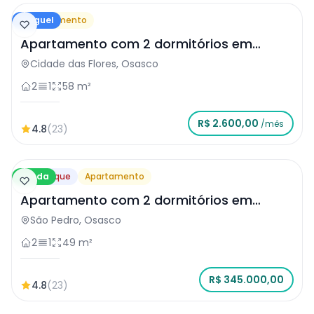
Aluguel
Apartamento
Apartamento com 2 dormitórios em
Osasco
Cidade das Flores, Osasco
2
1
58 m²
R$ 2.600,00
/mês
4.8
(23)
Venda
Destaque
Apartamento
Apartamento com 2 dormitórios em
Osasco
São Pedro, Osasco
2
1
49 m²
R$ 345.000,00
4.8
(23)