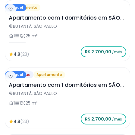
Aluguel
Apartamento
Apartamento com 1 dormitórios em SÃO
PAULO
BUTANTÃ, SÃO PAULO
1
1
25 m²
R$ 2.700,00
/mês
4.8
(23)
Aluguel
Destaque
Apartamento
Apartamento com 1 dormitórios em SÃO
PAULO
BUTANTÃ, SÃO PAULO
1
1
25 m²
R$ 2.700,00
/mês
4.8
(23)