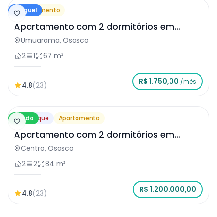
Aluguel
Apartamento
Apartamento com 2 dormitórios em
Osasco
Umuarama, Osasco
2
1
67 m²
R$ 1.750,00
/mês
4.8
(23)
Venda
Destaque
Apartamento
Apartamento com 2 dormitórios em
Osasco
Centro, Osasco
2
2
84 m²
R$ 1.200.000,00
4.8
(23)