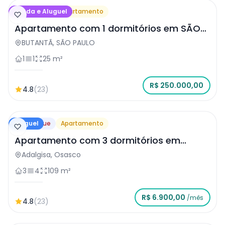
Venda e Aluguel
Destaque
Apartamento
Apartamento com 1 dormitórios em SÃO
PAULO
BUTANTÃ, SÃO PAULO
1
1
25 m²
R$ 250.000,00
4.8
(23)
Aluguel
Destaque
Apartamento
Apartamento com 3 dormitórios em
Osasco
Adalgisa, Osasco
3
4
109 m²
R$ 6.900,00
/mês
4.8
(23)