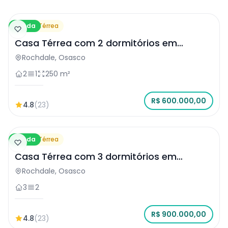
Venda
Casa Térrea
Casa Térrea com 2 dormitórios em
Osasco
Rochdale, Osasco
2
1
250 m²
R$ 600.000,00
4.8
(23)
Venda
Casa Térrea
Casa Térrea com 3 dormitórios em
Osasco
Rochdale, Osasco
3
2
R$ 900.000,00
4.8
(23)