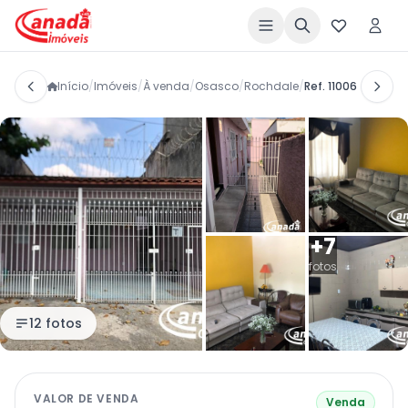
Início
/
Imóveis
/
À venda
/
Osasco
/
Rochdale
/
Ref. 11006
+7
fotos
12 fotos
VALOR DE VENDA
Venda