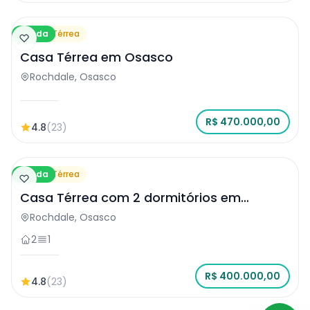
Venda
Casa Térrea
Casa Térrea em Osasco
Rochdale, Osasco
R$ 470.000,00
4.8
(23)
Venda
Casa Térrea
Casa Térrea com 2 dormitórios em
Osasco
Rochdale, Osasco
2
1
R$ 400.000,00
4.8
(23)