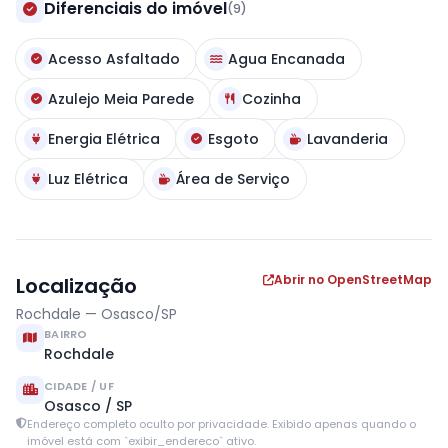
Diferenciais do imóvel
(9)
Acesso Asfaltado
Agua Encanada
Azulejo Meia Parede
Cozinha
Energia Elétrica
Esgoto
Lavanderia
Luz Elétrica
Área de Serviço
Abrir no OpenStreetMap
Localização
Rochdale — Osasco/SP
BAIRRO
Rochdale
CIDADE / UF
Osasco / SP
Endereço completo oculto por privacidade. Exibido apenas quando o
imóvel está com `exibir_endereco` ativo.