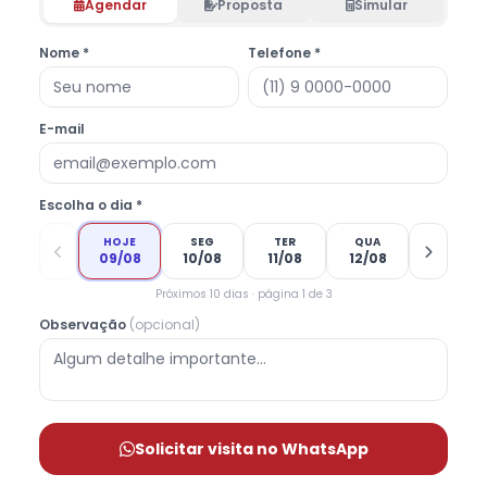
Agendar
Proposta
Simular
Nome *
Telefone *
E-mail
Escolha o dia *
HOJE
SEG
TER
QUA
09/08
10/08
11/08
12/08
Próximos 10 dias · página 1 de 3
Observação
(opcional)
Solicitar visita no WhatsApp