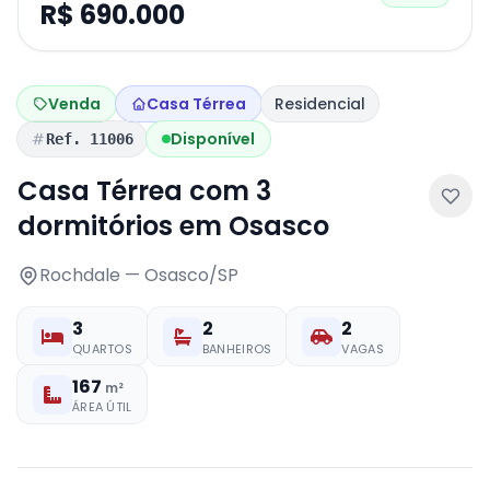
R$ 690.000
Venda
Casa Térrea
Residencial
Disponível
Ref. 11006
Casa Térrea com 3
dormitórios em Osasco
Rochdale — Osasco/SP
3
2
2
QUARTOS
BANHEIROS
VAGAS
167
m²
ÁREA ÚTIL