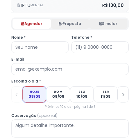
IPTU
R$ 130,00
MENSAL
Agendar
Proposta
Simular
Nome *
Telefone *
E-mail
Escolha o dia *
HOJE
DOM
SEG
TER
08/08
09/08
10/08
11/08
Próximos 10 dias · página 1 de 3
Observação
(opcional)