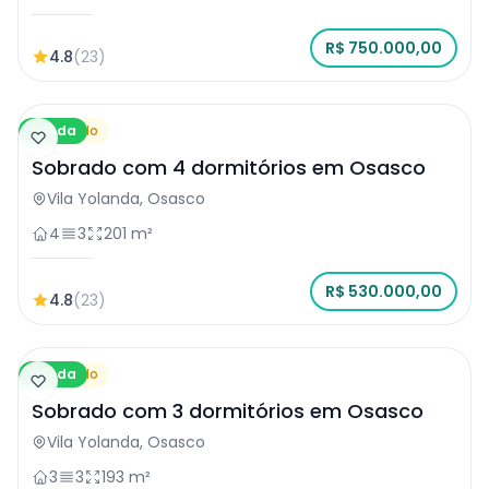
R$ 750.000,00
4.8
(23)
Venda
Sobrado
Sobrado com 4 dormitórios em Osasco
Vila Yolanda, Osasco
4
3
201 m²
R$ 530.000,00
4.8
(23)
Venda
Sobrado
Sobrado com 3 dormitórios em Osasco
Vila Yolanda, Osasco
3
3
193 m²