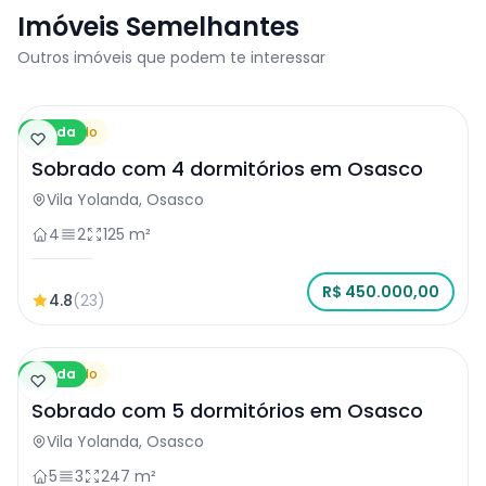
Imóveis Semelhantes
Outros imóveis que podem te interessar
Venda
Sobrado
Sobrado com 4 dormitórios em Osasco
Vila Yolanda, Osasco
4
2
125 m²
R$ 450.000,00
4.8
(23)
Venda
Sobrado
Sobrado com 5 dormitórios em Osasco
Vila Yolanda, Osasco
5
3
247 m²