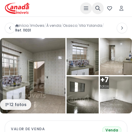
Início
/
Imóveis
/
À venda
/
Osasco
/
Vila Yolanda
/
Ref. 11031
+7
fotos
12 fotos
VALOR DE VENDA
Venda