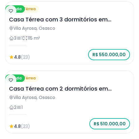
Venda
Casa Térrea
Casa Térrea com 3 dormitórios em
Osasco
Vila Ayrosa, Osasco
3
1
115 m²
R$ 550.000,00
4.8
(23)
Venda
Casa Térrea
Casa Térrea com 2 dormitórios em
Osasco
Vila Ayrosa, Osasco
2
1
R$ 510.000,00
4.8
(23)