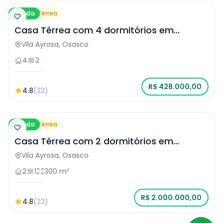
Venda
Casa Térrea
Casa Térrea com 4 dormitórios em
Osasco
Vila Ayrosa, Osasco
4
2
R$ 428.000,00
4.8
(23)
Venda
Casa Térrea
Casa Térrea com 2 dormitórios em
Osasco
Vila Ayrosa, Osasco
2
1
300 m²
R$ 2.000.000,00
4.8
(23)