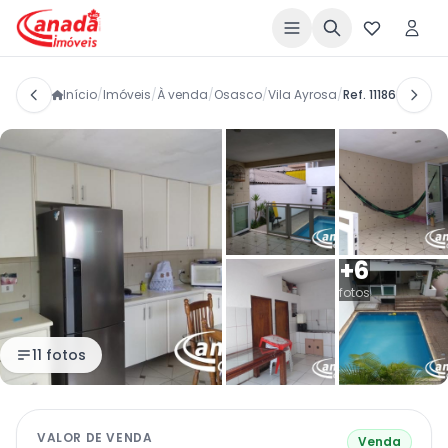
Início
/
Imóveis
/
À venda
/
Osasco
/
Vila Ayrosa
/
Ref. 11186
+6
fotos
11 fotos
VALOR DE VENDA
Venda