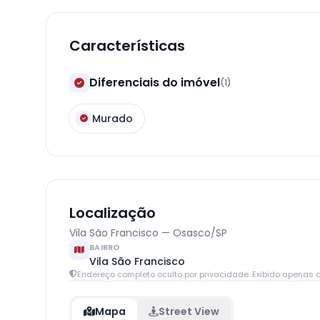
Características
Diferenciais do imóvel
(1)
Murado
Localização
Vila São Francisco — Osasco/SP
BAIRRO
Vila São Francisco
Endereço completo oculto por privacidade. Exibido apenas q
Mapa
Street View