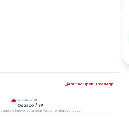
Abrir no OpenStreetMap
CIDADE / UF
Osasco / SP
uando o imóvel está com `exibir_endereco` ativo.