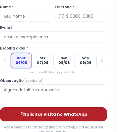
Nome *
Telefone *
E-mail
Escolha o dia *
HOJE
SEX
SÁB
DOM
06/08
07/08
08/08
09/08
Próximos 10 dias · página 1 de 3
Observação
(opcional)
Solicitar visita no WhatsApp
Você será direcionado para o WhatsApp da equipe de
locação/vendas.