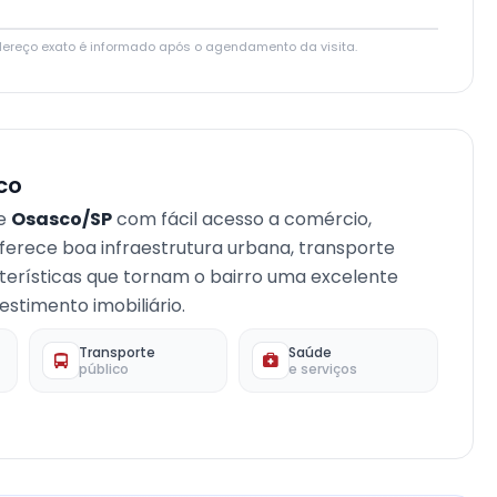
Leaflet
|
© OpenStreetMap contributors
dereço exato é informado após o agendamento da visita.
co
de
Osasco/SP
com fácil acesso a comércio,
 oferece boa infraestrutura urbana, transporte
terísticas que tornam o bairro uma excelente
stimento imobiliário.
Transporte
Saúde
público
e serviços