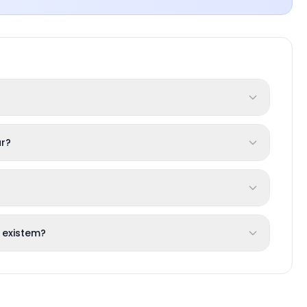
r?
 existem?