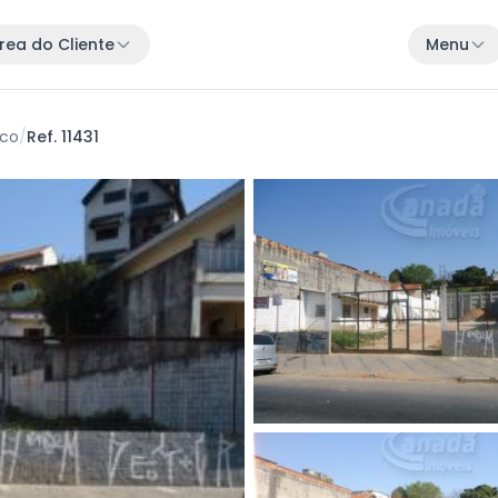
rea do Cliente
Menu
sco
/
Ref. 11431