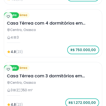
Venda
Casa Térrea
Casa Térrea com 4 dormitórios em
Osasco
Centro, Osasco
4
3
R$ 750.000,00
4.8
(23)
Venda
Casa Térrea
Casa Térrea com 3 dormitórios em
Osasco
Centro, Osasco
3
2
150 m²
R$ 1.272.000,00
4.8
(23)