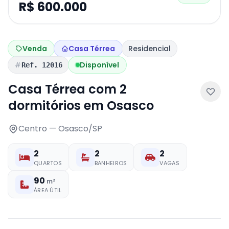
R$ 600.000
Venda
Casa Térrea
Residencial
Disponível
Ref. 12016
Casa Térrea com 2
dormitórios em Osasco
Centro — Osasco/SP
2
2
2
QUARTOS
BANHEIROS
VAGAS
90
m²
ÁREA ÚTIL