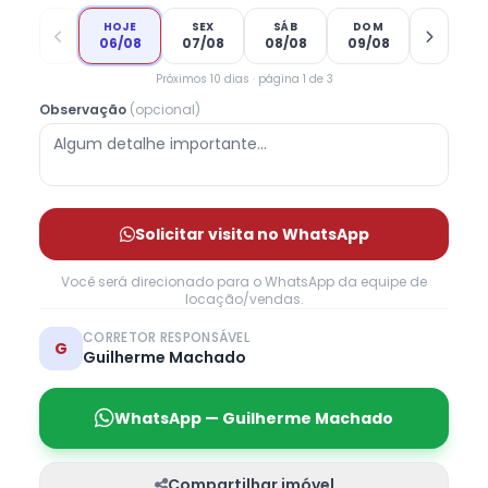
HOJE
SEX
SÁB
DOM
06/08
07/08
08/08
09/08
Próximos 10 dias · página 1 de 3
Observação
(opcional)
Solicitar visita no WhatsApp
Você será direcionado para o WhatsApp da equipe de
locação/vendas.
CORRETOR RESPONSÁVEL
G
Guilherme Machado
WhatsApp — Guilherme Machado
Compartilhar imóvel