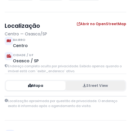
Abrir no OpenStreetMap
Localização
Centro — Osasco/SP
BAIRRO
Centro
CIDADE / UF
Osasco / SP
Endereço completo oculto por privacidade. Exibido apenas quando o
imóvel está com `exibir_endereco` ativo.
Mapa
Street View
Leaflet
|
© OpenStreetMap contributors
Localização aproximada por questão de privacidade. O endereço
+
exato é informado após o agendamento da visita.
−