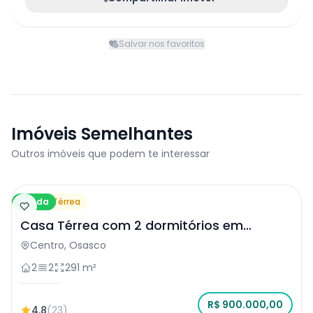
Salvar nos favoritos
Imóveis Semelhantes
Outros imóveis que podem te interessar
Venda
Casa Térrea
Casa Térrea com 2 dormitórios em
Osasco
Centro, Osasco
2
2
291 m²
R$ 900.000,00
4.8
(23)