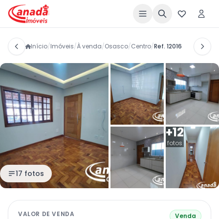
Início
/
Imóveis
/
À venda
/
Osasco
/
Centro
/
Ref. 12016
+12
fotos
17 fotos
VALOR DE VENDA
Venda