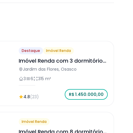
Destaque
Imóvel Renda
Imóvel Renda com 3 dormitórios
em Osasco
Jardim das Flores, Osasco
3
6
315 m²
R$ 1.450.000,00
4.8
(23)
Imóvel Renda
Imóvel Renda com 8 dormitórios