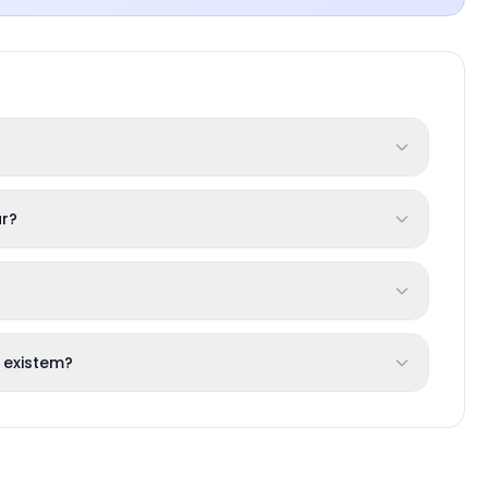
r?
 existem?