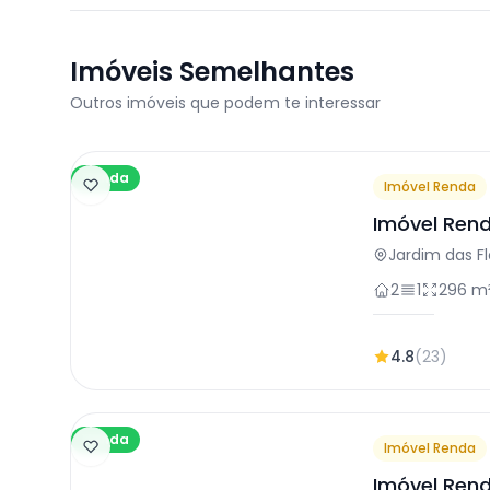
Imóveis Semelhantes
Outros imóveis que podem te interessar
Venda
Imóvel Renda
Imóvel Ren
Osasco
Jardim das F
2
1
296 m
4.8
(23)
Venda
Imóvel Renda
Imóvel Ren