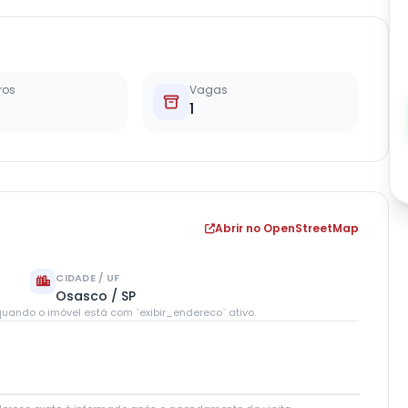
ros
Vagas
1
Abrir no OpenStreetMap
CIDADE / UF
Osasco / SP
uando o imóvel está com `exibir_endereco` ativo.
Leaflet
|
© OpenStreetMap contributors