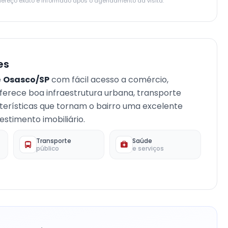
dereço exato é informado após o agendamento da visita.
es
e
Osasco/SP
com fácil acesso a comércio,
 oferece boa infraestrutura urbana, transporte
terísticas que tornam o bairro uma excelente
stimento imobiliário.
Transporte
Saúde
público
e serviços