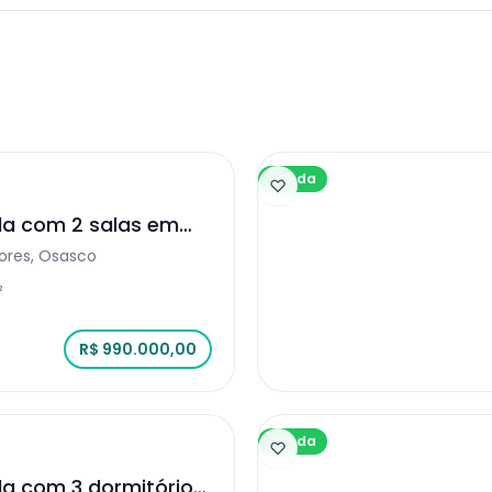
Venda
da com 2 salas em
lores, Osasco
²
R$ 990.000,00
Venda
da com 3 dormitórios