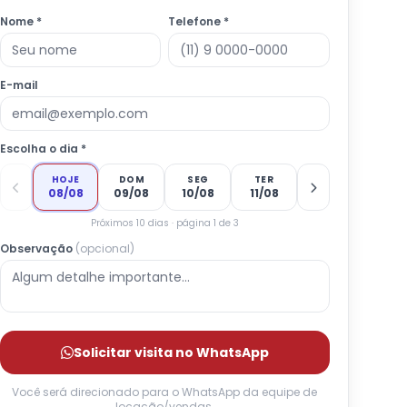
Nome *
Telefone *
E-mail
Escolha o dia *
HOJE
DOM
SEG
TER
08/08
09/08
10/08
11/08
Próximos 10 dias · página 1 de 3
Observação
(opcional)
Solicitar visita no WhatsApp
Você será direcionado para o WhatsApp da equipe de
locação/vendas.