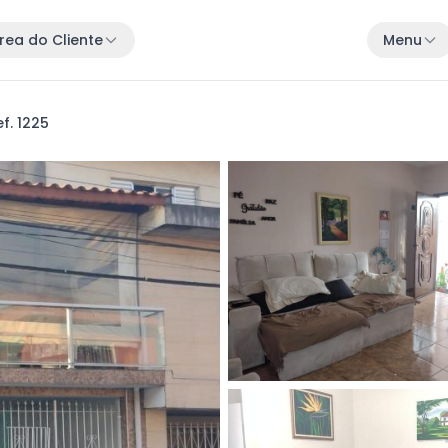
rea do Cliente
Menu
f. 1225