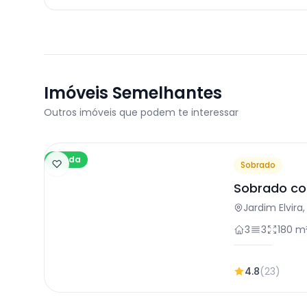
Imóveis Semelhantes
Outros imóveis que podem te interessar
Venda
Sobrado
Sobrado co
Osasco
Jardim Elvira
3
3
180 m
4.8
(23)