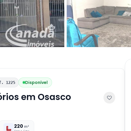
Disponível
f. 1225
órios em Osasco
220
m²