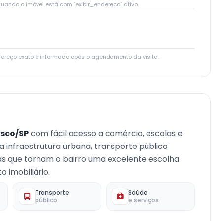
uando o imóvel está com `exibir_endereco` ativo.
Leaflet
|
© OpenStreetMap contributors
dereço exato é informado após o agendamento da visita.
sco/SP
com fácil acesso a comércio, escolas e
oa infraestrutura urbana, transporte público
cas que tornam o bairro uma excelente escolha
 imobiliário.
Transporte
Saúde
público
e serviços