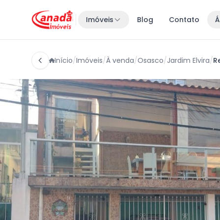
Imóveis
Blog
Contato
Á
Início
/
Imóveis
/
À venda
/
Osasco
/
Jardim Elvira
/
Re