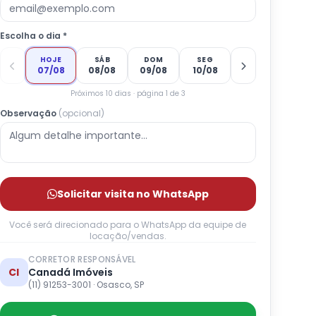
Escolha o dia *
HOJE
SÁB
DOM
SEG
07/08
08/08
09/08
10/08
Próximos 10 dias · página 1 de 3
Observação
(opcional)
Solicitar visita no WhatsApp
Você será direcionado para o WhatsApp da equipe de
locação/vendas.
CORRETOR RESPONSÁVEL
CI
Canadá Imóveis
(11) 91253-3001 · Osasco, SP