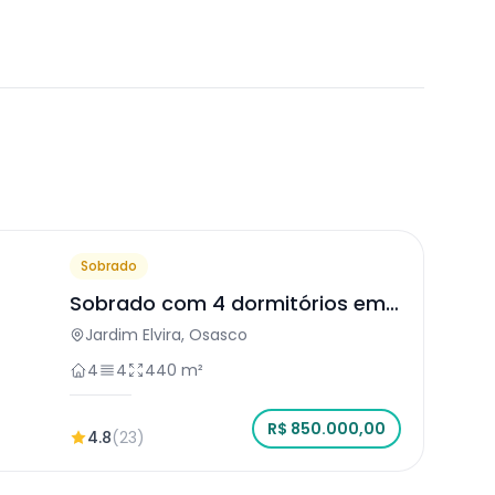
Sobrado
Sobrado com 4 dormitórios em
Osasco
Jardim Elvira, Osasco
4
4
440 m²
R$ 850.000,00
4.8
(23)