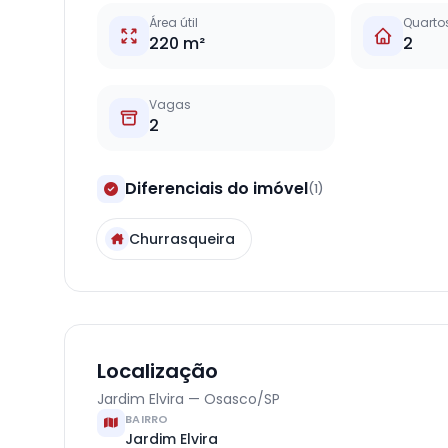
Área útil
Quarto
220 m²
2
Vagas
2
Diferenciais do imóvel
(1)
Churrasqueira
Localização
Jardim Elvira — Osasco/SP
BAIRRO
Jardim Elvira