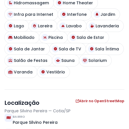
Hidromassagem
Home Theater
Infra para Internet
Interfone
Jardim
Lago
Lareira
Lavabo
Lavanderia
Mobiliado
Piscina
Sala de Estar
Sala de Jantar
Sala de TV
Sala Íntima
Salão de Festas
Sauna
Solarium
Varanda
Vestiário
Abrir no OpenStreetMap
Localização
Parque Silvino Pereira — Cotia/SP
BAIRRO
Parque Silvino Pereira