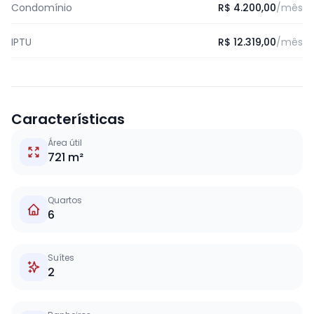
Condomínio
R$ 4.200,00
/mês
IPTU
R$ 12.319,00
/mês
Características
Área útil
721 m²
Quartos
6
Suítes
2