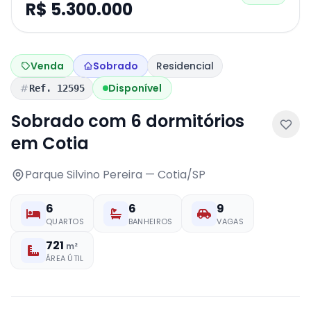
R$ 5.300.000
Venda
Sobrado
Residencial
Disponível
Ref. 12595
Sobrado com 6 dormitórios
em Cotia
Parque Silvino Pereira — Cotia/SP
6
6
9
QUARTOS
BANHEIROS
VAGAS
721
m²
ÁREA ÚTIL