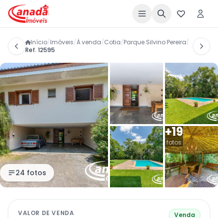
Início
/
Imóveis
/
À venda
/
Cotia
/
Parque Silvino Pereira
/
Ref. 12595
+19
fotos
24 fotos
VALOR DE VENDA
Venda