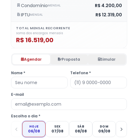
Condomínio
R$ 4.200,00
MENSAL
IPTU
R$ 12.319,00
MENSAL
TOTAL MENSAL RECORRENTE
soma dos encargos mensais
R$ 16.519,00
Agendar
Proposta
Simular
Nome *
Telefone *
E-mail
Escolha o dia *
HOJE
SEX
SÁB
DOM
06/08
07/08
08/08
09/08