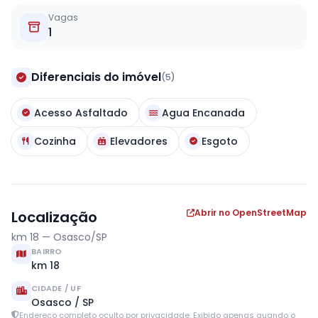
Vagas
1
Diferenciais do imóvel
(5)
Acesso Asfaltado
Agua Encanada
Cozinha
Elevadores
Esgoto
Abrir no OpenStreetMap
Localização
km 18 — Osasco/SP
BAIRRO
km 18
CIDADE / UF
Osasco / SP
Endereço completo oculto por privacidade. Exibido apenas quando o