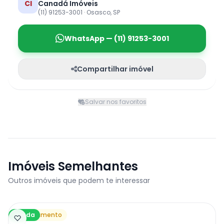
CI
Canadá Imóveis
(11) 91253-3001 · Osasco, SP
WhatsApp — (11) 91253-3001
Compartilhar imóvel
Salvar nos favoritos
Imóveis Semelhantes
Outros imóveis que podem te interessar
Venda
Apartamento