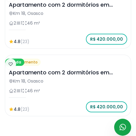
Apartamento com 2 dormitórios em
Osasco
Km 18, Osasco
2
1
46 m²
R$ 420.000,00
4.8
(23)
Venda
Apartamento
Apartamento com 2 dormitórios em
Osasco
Km 18, Osasco
2
1
46 m²
R$ 420.000,00
4.8
(23)