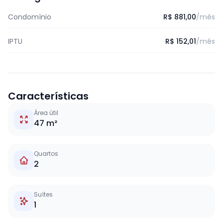
Condomínio
R$ 881,00
/mês
IPTU
R$ 152,01
/mês
Características
Área útil
47 m²
Quartos
2
Suítes
1