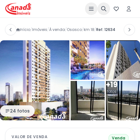
Início
/
Imóveis
/
À venda
/
Osasco
/
km 18
/
Ref. 12634
+19
fotos
24 fotos
VALOR DE VENDA
Venda