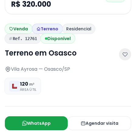
R$ 320.000
Venda
Terreno
Residencial
Disponível
Ref. 12761
Terreno em Osasco
Vila Ayrosa — Osasco/SP
120
m²
ÁREA ÚTIL
WhatsApp
Agendar visita