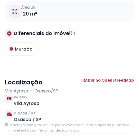
Área útil
120 m²
Diferenciais do imóvel
(1)
Murado
Abrir no OpenStreetMap
Localização
Vila Ayrosa — Osasco/SP
BAIRRO
Vila Ayrosa
CIDADE / UF
Osasco / SP
Endereço completo oculto por privacidade. Exibido apenas quando o
imóvel está com `exibir_endereco` ativo.