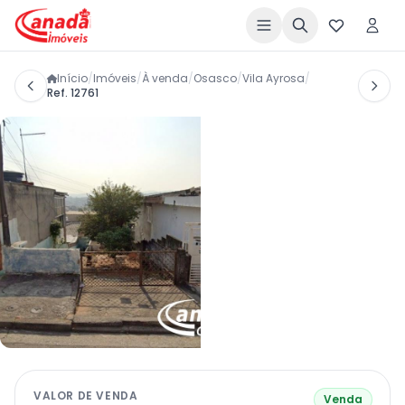
Início
/
Imóveis
/
À venda
/
Osasco
/
Vila Ayrosa
/
Ref. 12761
VALOR DE VENDA
Venda