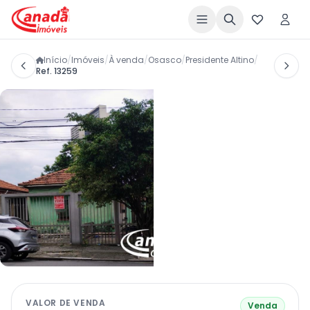
Início
/
Imóveis
/
À venda
/
Osasco
/
Presidente Altino
/
Ref. 13259
VALOR DE VENDA
Venda