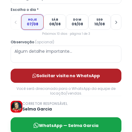
Escolha o dia *
HOJE
SÁB
DOM
SEG
07/08
08/08
09/08
10/08
Próximos 10 dias · página 1 de 3
Observação
(opcional)
Solicitar visita no WhatsApp
Você será direcionado para o WhatsApp da equipe de
locação/vendas.
CORRETOR RESPONSÁVEL
Selma Garcia
WhatsApp — Selma Garcia