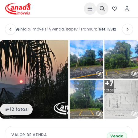
Início
/
Imóveis
/
À venda
/
Itapevi
/
Transurb
/
Ref. 13312
+7
fotos
12 fotos
VALOR DE VENDA
Venda