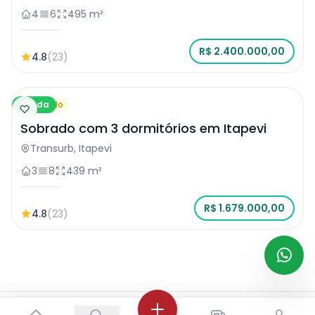
4
6
495 m²
R$ 2.400.000,00
4.8
(23)
Venda
Sobrado
Sobrado com 3 dormitórios em Itapevi
Transurb, Itapevi
3
8
439 m²
R$ 1.679.000,00
4.8
(23)