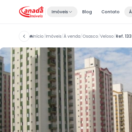
Imóveis
Blog
Contato
Á
Início
/
Imóveis
/
À venda
/
Osasco
/
Veloso
/
Ref. 13