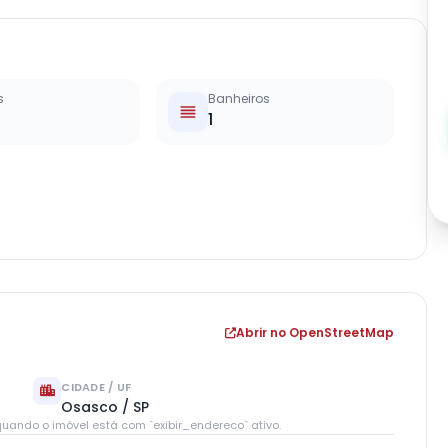
s
Banheiros
1
Abrir no OpenStreetMap
CIDADE / UF
Osasco / SP
uando o imóvel está com `exibir_endereco` ativo.