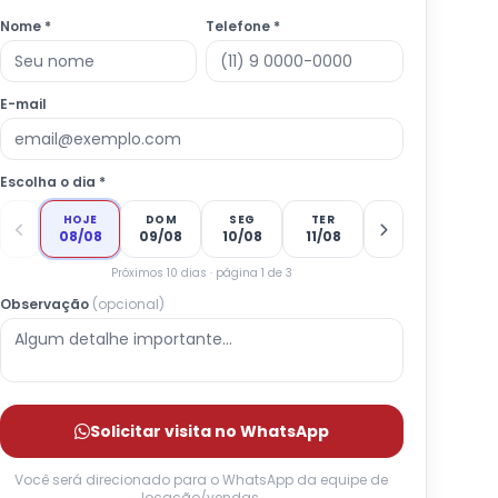
Nome *
Telefone *
E-mail
Escolha o dia *
HOJE
DOM
SEG
TER
08/08
09/08
10/08
11/08
Próximos 10 dias · página 1 de 3
Observação
(opcional)
Solicitar visita no WhatsApp
Você será direcionado para o WhatsApp da equipe de
locação/vendas.