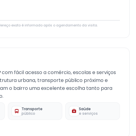
Leaflet
|
© OpenStreetMap contributors
dereço exato é informado após o agendamento da visita.
P
com fácil acesso a comércio, escolas e serviços
strutura urbana, transporte público próximo e
rnam o bairro uma excelente escolha tanto para
o.
Transporte
Saúde
público
e serviços