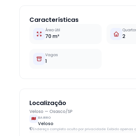
Características
Área útil
Quarto
70 m²
2
Vagas
1
Localização
Veloso — Osasco/SP
BAIRRO
Veloso
Endereço completo oculto por privacidade. Exibido apenas q