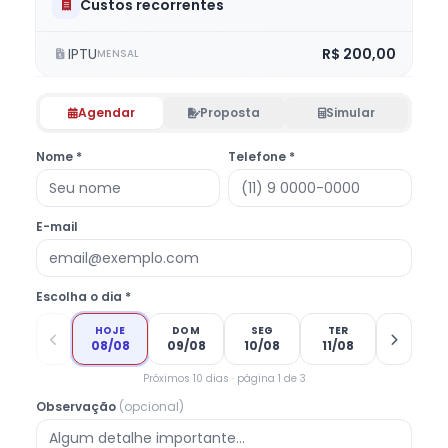
Custos recorrentes
IPTU
R$ 200,00
MENSAL
Agendar
Proposta
Simular
Nome *
Telefone *
E-mail
Escolha o dia *
HOJE
DOM
SEG
TER
08/08
09/08
10/08
11/08
Próximos 10 dias · página 1 de 3
Observação
(opcional)