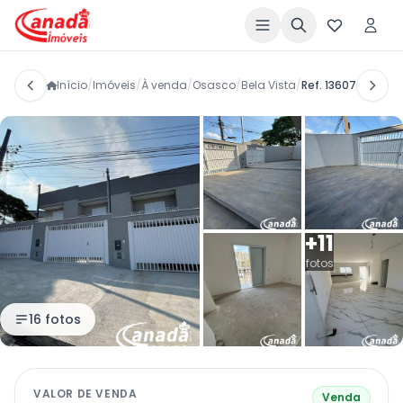
Início
/
Imóveis
/
À venda
/
Osasco
/
Bela Vista
/
Ref. 13607
+11
fotos
16 fotos
VALOR DE VENDA
Venda