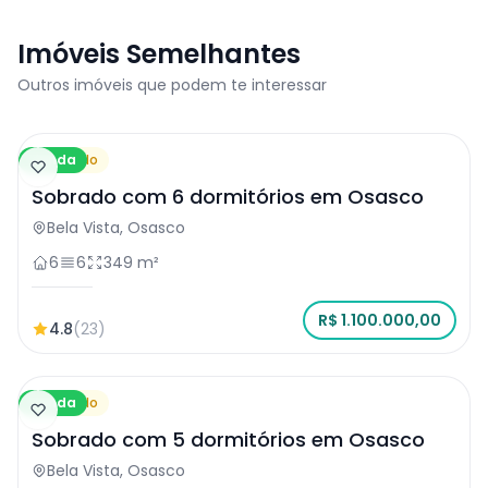
Imóveis Semelhantes
Outros imóveis que podem te interessar
Venda
Sobrado
Sobrado com 6 dormitórios em Osasco
Bela Vista, Osasco
6
6
349 m²
R$ 1.100.000,00
4.8
(23)
Venda
Sobrado
Sobrado com 5 dormitórios em Osasco
Bela Vista, Osasco