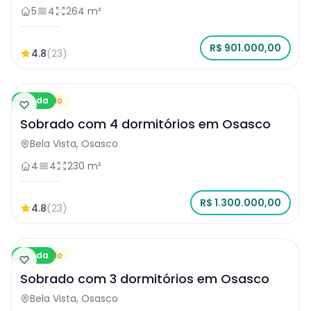
5
4
264 m²
R$ 901.000,00
4.8
(23)
Venda
Sobrado
Sobrado com 4 dormitórios em Osasco
Bela Vista, Osasco
4
4
230 m²
R$ 1.300.000,00
4.8
(23)
Venda
Sobrado
Sobrado com 3 dormitórios em Osasco
Bela Vista, Osasco