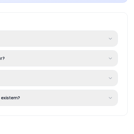
r?
 existem?