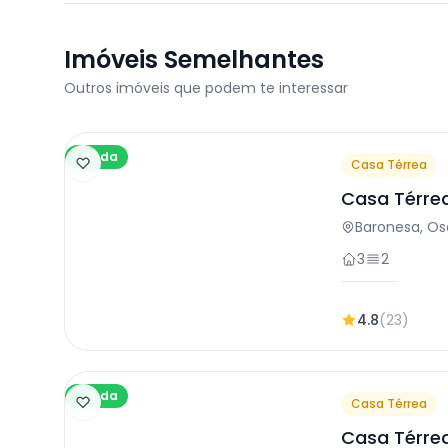
Imóveis Semelhantes
Outros imóveis que podem te interessar
Venda
Casa Térrea
Casa Térre
em Osasco
Baronesa, O
3
2
4.8
(23)
Venda
Casa Térrea
Casa Térre