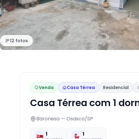
12 fotos
Venda
Casa Térrea
Residencial
Casa Térrea com 1 dor
Baronesa — Osasco/SP
1
1