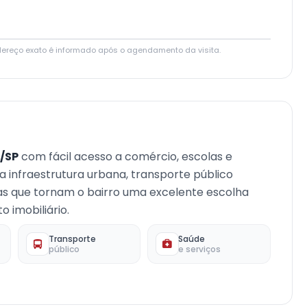
Leaflet
|
© OpenStreetMap contributors
dereço exato é informado após o agendamento da visita.
/SP
com fácil acesso a comércio, escolas e
oa infraestrutura urbana, transporte público
cas que tornam o bairro uma excelente escolha
 imobiliário.
Transporte
Saúde
público
e serviços