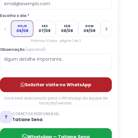
Escolha o dia *
HOJE
SEX
SÁB
DOM
06/08
07/08
08/08
09/08
Próximos 10 dias · página 1 de 3
Observação
(opcional)
Solicitar visita no WhatsApp
Você será direcionado para o WhatsApp da equipe de
locação/vendas.
CORRETOR RESPONSÁVEL
T
Tatiane Sena
WhatsApp — Tatiane Sena