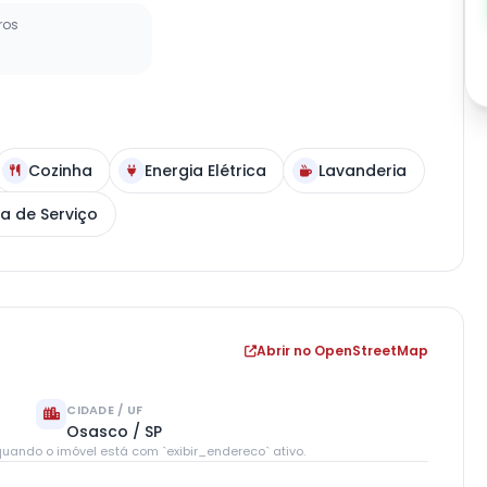
ros
Cozinha
Energia Elétrica
Lavanderia
a de Serviço
Abrir no OpenStreetMap
CIDADE / UF
Osasco / SP
uando o imóvel está com `exibir_endereco` ativo.