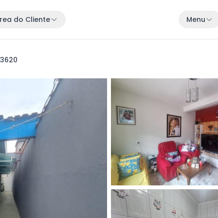
rea do Cliente
Menu
13620