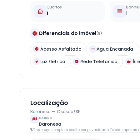
Quartos
Banhei
1
1
Diferenciais do imóvel
(8)
Acesso Asfaltado
Agua Encanada
Luz Elétrica
Rede Telefônica
Áre
Localização
Baronesa — Osasco/SP
BAIRRO
Baronesa
Endereço completo oculto por privacidade. Exibido apenas q