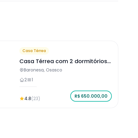
Casa Térrea
Casa Térrea com 2 dormitórios
em Osasco
Baronesa, Osasco
2
1
R$ 650.000,00
4.8
(23)